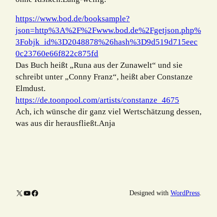
https://www.bod.de/booksample?
json=http%3A%2F%2Fwww.bod.de%2Fgetjson.php%
3Fobjk_id%3D2048878%26hash%3D9d519d715eec
0c23760e66f822c875fd
Das Buch heißt „Runa aus der Zunawelt“ und sie
schreibt unter „Conny Franz“, heißt aber Constanze
Elmdust.
https://de.toonpool.com/artists/constanze_4675
Ach, ich wünsche dir ganz viel Wertschätzung dessen,
was aus dir herausfließt.Anja
X
YouTube
Facebook
Designed with
WordPress
.