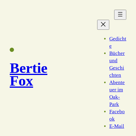
Zum
Inhalt
springen
Gedicht
e
Bücher
und
Bertie
Geschi
chten
Fox
Abente
uer im
Oak-
Park
Facebo
ok
E-Mail